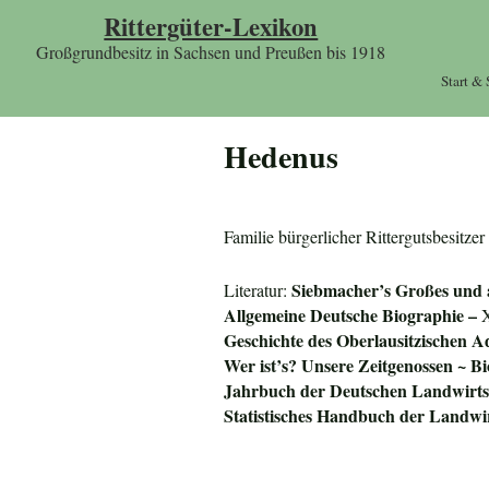
Rittergüter-Lexikon
Großgrundbesitz in Sachsen und Preußen bis 1918
Start &
Hedenus
Familie bürgerlicher Rittergutsbesit
Siebmacher’s Großes und
Literatur:
Allgemeine Deutsche Biographie –
X
Geschichte des Oberlausitzischen A
Wer ist’s? Unsere Zeitgenossen ~ Bi
Jahrbuch der Deutschen Landwirtsc
Statistisches Handbuch der Landwi