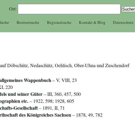
Ort:
 Suche
Besitzersuche
Regionalsuche
Kontakt & Blog
Datenschutz
zer auf Döbschütz, Nedaschütz, Oehlisch, Ober-Uhna und Zuschendorf
 allgemeines Wappenbuch
– V, VIII, 23
I, 220
dels und seiner Güter
– III, 360, 457, 500
ographien etc.
– 1922, 598; 1928, 605
hafts-Gesellschaft
– 1891, II, 71
rthschaft des Königreiches Sachsen
– 1878, 49, 782