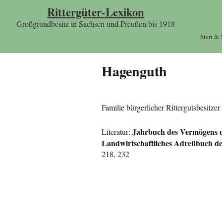
Rittergüter-Lexikon
Großgrundbesitz in Sachsen und Preußen bis 1918
Start &
Hagenguth
Familie bürgerlicher Rittergutsbesitz
Jahrbuch des Vermögens u
Literatur:
Landwirtschaftliches Adreßbuch de
218, 232