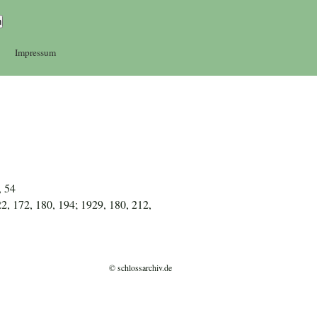
Impressum
, 54
2, 172, 180, 194; 1929, 180, 212,
© schlossarchiv.de