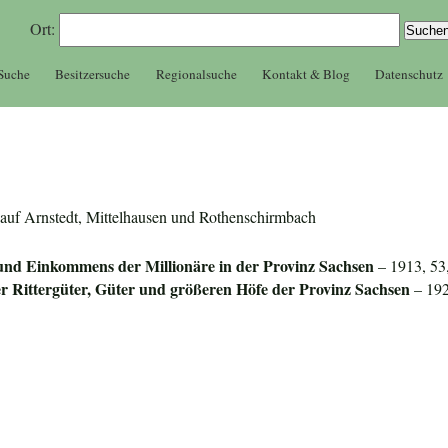
Ort:
 Suche
Besitzersuche
Regionalsuche
Kontakt & Blog
Datenschutz
er auf Arnstedt, Mittelhausen und Rothenschirmbach
nd Einkommens der Millionäre in der Provinz
Sachsen
– 1913, 53
r Rittergüter, Güter und größeren Höfe der Provinz Sachsen
– 192