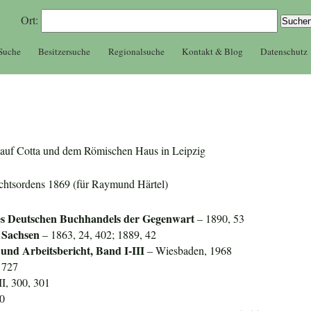
Ort:
 Suche
Besitzersuche
Regionalsuche
Kontakt & Blog
Datenschutz
er auf Cotta und dem Römischen Haus in Leipzig
echtsordens 1869 (für Raymund Härtel)
es Deutschen Buchhandels der Gegenwart
– 1890, 53
 Sachsen
– 1863, 24, 402; 1889, 42
 und Arbeitsbericht, Band I-III
– Wiesbaden, 1968
 727
II, 300, 301
50