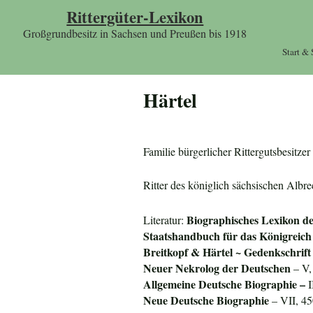
Rittergüter-Lexikon
Großgrundbesitz in Sachsen und Preußen bis 1918
Start &
Härtel
Familie bürgerlicher Rittergutsbesitz
Ritter des königlich sächsischen Albr
Biographisches Lexikon d
Literatur:
Staatshandbuch für das
Königreich
Breitkopf & Härtel ~ Gedenkschrift
Neuer Nekrolog der Deutschen
– V,
Allgemeine Deutsche Biographie –
I
Neue Deutsche Biographie
– VII, 4