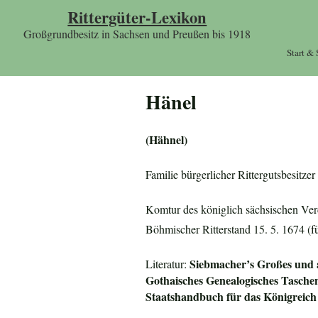
Rittergüter-Lexikon
Großgrundbesitz in Sachsen und Preußen bis 1918
Start &
Hänel
(Hähnel)
Familie bürgerlicher Rittergutsbesitz
Komtur des königlich sächsischen Verd
Böhmischer Ritterstand 15. 5. 1674 (f
Siebmacher’s Großes und
Literatur:
Gothaisches Genealogisches Tasche
Staatshandbuch für das
Königreich