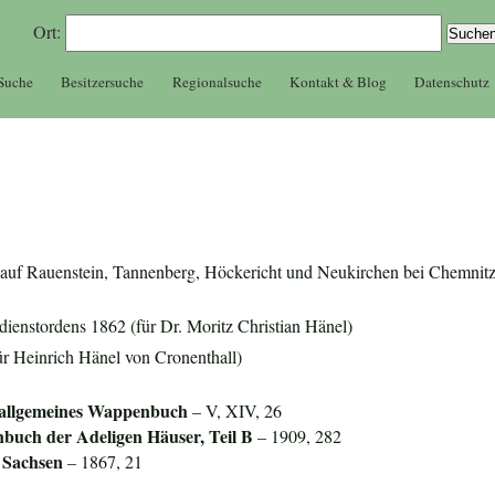
Ort:
 Suche
Besitzersuche
Regionalsuche
Kontakt & Blog
Datenschutz
er auf Rauenstein, Tannenberg, Höckericht und Neukirchen bei Chemnit
ienstordens 1862 (für Dr. Moritz Christian Hänel)
ür Heinrich Hänel von Cronenthall)
 allgemeines Wappenbuch
– V, XIV, 26
nbuch der Adeligen Häuser, Teil B
– 1909, 282
 Sachsen
– 1867, 21