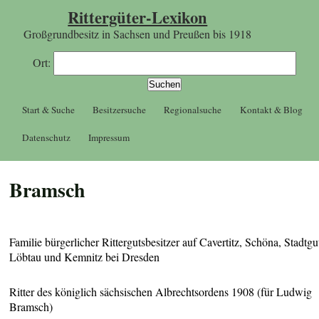
Rittergüter-Lexikon
Großgrundbesitz in Sachsen und Preußen bis 1918
Ort:
Start & Suche
Besitzersuche
Regionalsuche
Kontakt & Blog
Datenschutz
Impressum
Bramsch
Familie bürgerlicher Rittergutsbesitzer auf Cavertitz, Schöna, Stadtgu
Löbtau und Kemnitz bei Dresden
Ritter des königlich sächsischen Albrechtsordens 1908 (für Ludwig
Bramsch)