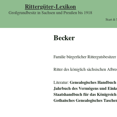
Rittergüter-Lexikon
Großgrundbesitz in Sachsen und Preußen bis 1918
Start &
Becker
Familie bürgerlicher Rittergutsbesitze
Ritter des königlich sächsischen Albr
Genealogisches Handbuch 
Literatur:
Jahrbuch des Vermögens und Einko
Staatshandbuch für das
Königreich
Gothaisches Genealogisches Tasche