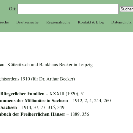
Ort:
 Suche
Besitzersuche
Regionalsuche
Kontakt & Blog
Datenschutz
r auf Kötteritzsch und Bankhaus Becker in Leipzig
echtsordens 1910 (für Dr. Arthur Becker)
Bürgerlicher Familien
– XXXIII (1920), 51
mmens der Millionäre in Sachsen
– 1912, 2, 4, 244, 260
 Sachsen
– 1914, 37, 77, 315, 349
nbuch der Freiherrlichen Häuser
– 1889, 356