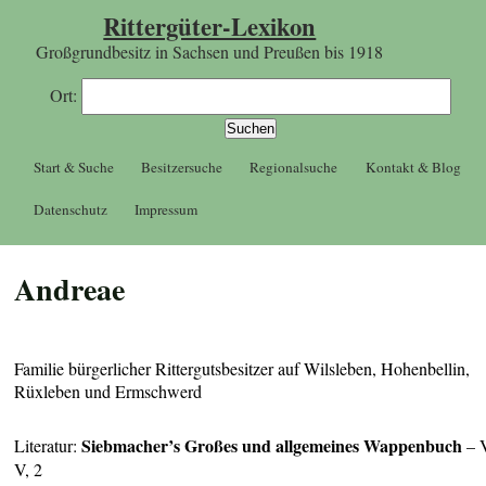
Rittergüter-Lexikon
Großgrundbesitz in Sachsen und Preußen bis 1918
Ort:
Start & Suche
Besitzersuche
Regionalsuche
Kontakt & Blog
Datenschutz
Impressum
Andreae
Familie bürgerlicher Rittergutsbesitzer auf Wilsleben, Hohenbellin,
Rüxleben und Ermschwerd
Siebmacher’s Großes und allgemeines Wappenbuch
Literatur:
– 
V, 2