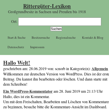
Rittergüter-Lexikon
Großgrundbesitz in Sachsen und Preußen bis 1918
Ort:
Start & Suche
Besitzersuche
Regionalsuche
Kontakt & Blog
Datenschutz
Impressum
Hallo Welt!
Allgemein
geschrieben am: 28.06.2019 von: scnorb in Kategorie(n):
Willkommen zur deutschen Version von WordPress. Dies ist der erst
Beitrag. Du kannst ihn bearbeiten oder löschen. Und dann starte mit
dem Schreiben!
Ein WordPress-Kommentator
am 28. Juni 2019 um 21:13 Uhr
Hallo, dies ist ein Kommentar.
Um mit dem Freischalten, Bearbeiten und Löschen von Kommentare
zu beginnen, besuche bitte die Kommentare-Ansicht im Dashboard.