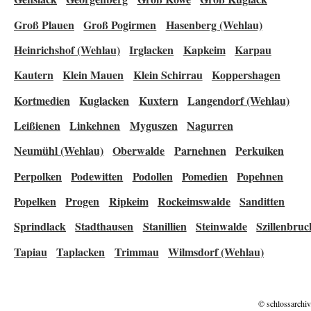
Groß Plauen
Groß Pogirmen
Hasenberg (Wehlau)
Heinrichshof (Wehlau)
Irglacken
Kapkeim
Karpau
Kautern
Klein Mauen
Klein Schirrau
Koppershagen
Kortmedien
Kuglacken
Kuxtern
Langendorf (Wehlau)
Leißienen
Linkehnen
Myguszen
Nagurren
Neumühl (Wehlau)
Oberwalde
Parnehnen
Perkuiken
Perpolken
Podewitten
Podollen
Pomedien
Popehnen
Popelken
Progen
Ripkeim
Rockeimswalde
Sanditten
Sprindlack
Stadthausen
Stanillien
Steinwalde
Szillenbruc
Tapiau
Taplacken
Trimmau
Wilmsdorf (Wehlau)
© schlossarchiv