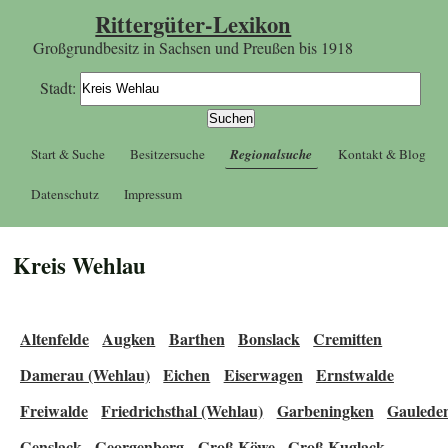
Rittergüter-Lexikon
Großgrundbesitz in Sachsen und Preußen bis 1918
Stadt:
Start & Suche
Besitzersuche
Regionalsuche
Kontakt & Blog
Datenschutz
Impressum
Kreis Wehlau
Altenfelde
Augken
Barthen
Bonslack
Cremitten
Damerau (Wehlau)
Eichen
Eiserwagen
Ernstwalde
Freiwalde
Friedrichsthal (Wehlau)
Garbeningken
Gaulede
Genslack
Georgenberg
Groß Köwe
Groß Kuglack