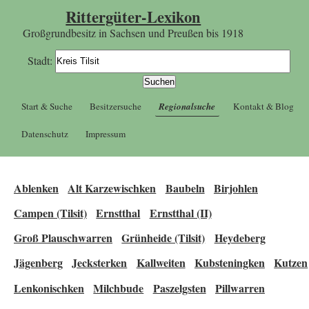
Rittergüter-Lexikon
Großgrundbesitz in Sachsen und Preußen bis 1918
Stadt:
Start & Suche
Besitzersuche
Regionalsuche
Kontakt & Blog
Datenschutz
Impressum
Ablenken
Alt Karzewischken
Baubeln
Birjohlen
Campen (Tilsit)
Ernstthal
Ernstthal (II)
Groß Plauschwarren
Grünheide (Tilsit)
Heydeberg
Jägenberg
Jecksterken
Kallweiten
Kubsteningken
Kutzen
Lenkonischken
Milchbude
Paszelgsten
Pillwarren