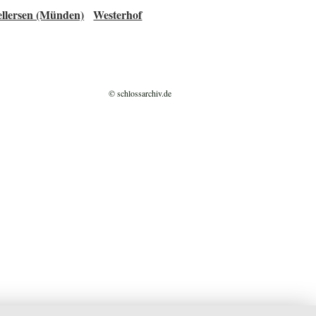
llersen (Münden)
Westerhof
© schlossarchiv.de