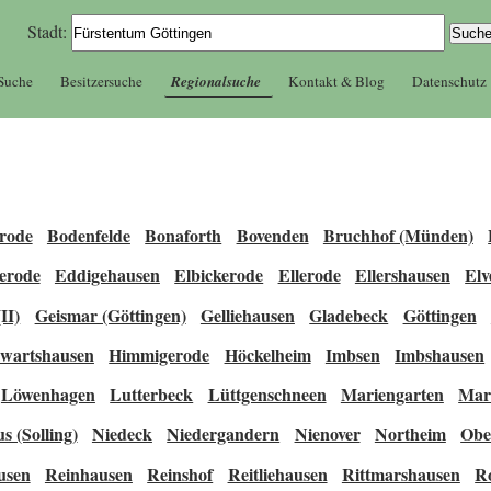
Stadt:
 Suche
Besitzersuche
Regionalsuche
Kontakt & Blog
Datenschutz
rode
Bodenfelde
Bonaforth
Bovenden
Bruchhof (Münden)
erode
Eddigehausen
Elbickerode
Ellerode
Ellershausen
Elv
II)
Geismar (Göttingen)
Gelliehausen
Gladebeck
Göttingen
lwartshausen
Himmigerode
Höckelheim
Imbsen
Imbshausen
Löwenhagen
Lutterbeck
Lüttgenschneen
Mariengarten
Mari
s (Solling)
Niedeck
Niedergandern
Nienover
Northeim
Obe
usen
Reinhausen
Reinshof
Reitliehausen
Rittmarshausen
R