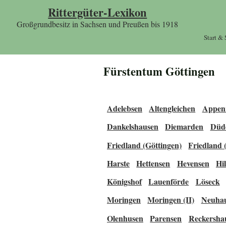
Rittergüter-Lexikon
Großgrundbesitz in Sachsen und Preußen bis 1918
Start &
Fürstentum Göttingen
Adelebsen
Altengleichen
Appen
Dankelshausen
Diemarden
Düd
Friedland (Göttingen)
Friedland (
Harste
Hettensen
Hevensen
Hi
Königshof
Lauenförde
Löseck
Moringen
Moringen (II)
Neuhau
Olenhusen
Parensen
Reckersha