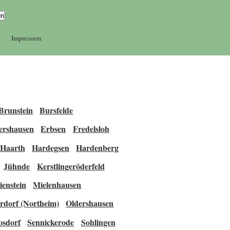
Impressum
Brunstein
Bursfelde
ershausen
Erbsen
Fredelsloh
Haarth
Hardegsen
Hardenberg
Jühnde
Kerstlingeröderfeld
enstein
Mielenhausen
rdorf (Northeim)
Oldershausen
osdorf
Sennickerode
Sohlingen