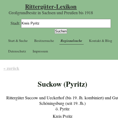
Rittergüter-Lexikon
Großgrundbesitz in Sachsen und Preußen bis 1918
Stadt:
Start & Suche
Besitzersuche
Regionalsuche
Kontakt & Blog
Datenschutz
Impressum
« zurück
Suckow (Pyritz)
Rittergüter Succow und Ueckerhof (bis 19. Jh. kombiniert) und Gu
Schöningsburg (seit 19. Jh.)
ö. Pyritz
Kreis Pyritz