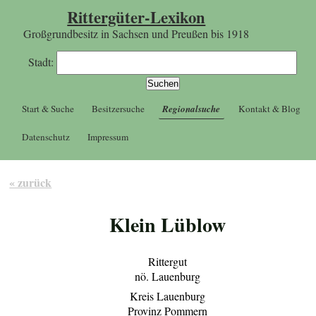
Rittergüter-Lexikon
Großgrundbesitz in Sachsen und Preußen bis 1918
Stadt:
Start & Suche
Besitzersuche
Regionalsuche
Kontakt & Blog
Datenschutz
Impressum
« zurück
Klein Lüblow
Rittergut
nö. Lauenburg
Kreis Lauenburg
Provinz Pommern