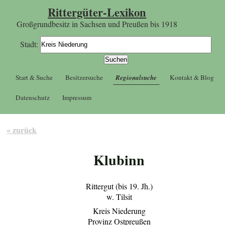
Rittergüter-Lexikon
Großgrundbesitz in Sachsen und Preußen bis 1918
Stadt:
Start & Suche
Besitzersuche
Regionalsuche
Kontakt & Blog
Datenschutz
Impressum
« zurück
Klubinn
Rittergut (bis 19. Jh.)
w. Tilsit
Kreis Niederung
Provinz Ostpreußen