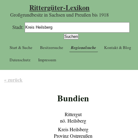
Rittergüter-Lexikon
Großgrundbesitz in Sachsen und Preußen bis 1918
Stadt:
Start & Suche
Besitzersuche
Regionalsuche
Kontakt & Blog
Datenschutz
Impressum
« zurück
Bundien
Rittergut
nö. Heilsberg
Kreis Heilsberg
Provinz Ostpreußen