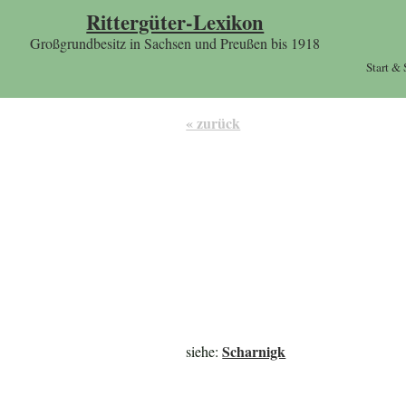
Rittergüter-Lexikon
Großgrundbesitz in Sachsen und Preußen bis 1918
Start &
« zurück
Scharnigk
siehe: