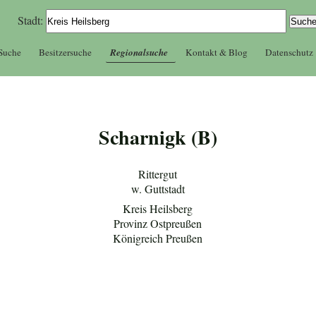
Stadt:
 Suche
Besitzersuche
Regionalsuche
Kontakt & Blog
Datenschutz
Scharnigk (B)
Rittergut
w. Guttstadt
Kreis Heilsberg
Provinz Ostpreußen
Königreich Preußen