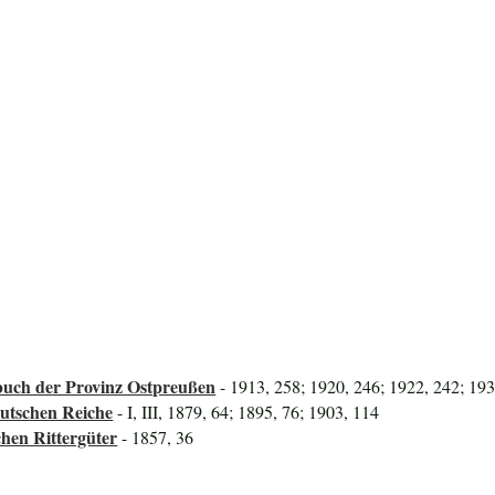
uch der Provinz Ostpreußen
- 1913, 258; 1920, 246; 1922, 242; 19
utschen Reiche
- I, III, 1879, 64; 1895, 76; 1903, 114
hen Rittergüter
- 1857, 36