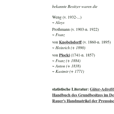
bekannte Besitzer waren die
Weng (v. 1932-...)
~ Aloys
Prothmann (v. 1903-n. 1922)
~ Franz
Knobelsdorff
von
(v. 1860-n. 1895)
~ Heinrich (+ 1890)
Plocki
von
(1741-n. 1857)
~ Franz (+ 1884)
~ Anton (+ 1838)
~ Kasimir (+ 1771)
statistische Literatur:
Güter-Adreßb
Handbuch des Grundbesitzes im De
Rauer's Handmatrikel der Preussisc