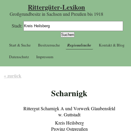
Rittergüter-Lexikon
Großgrundbesitz in Sachsen und Preußen bis 1918
Stadt:
Start & Suche
Besitzersuche
Regionalsuche
Kontakt & Blog
Datenschutz
Impressum
« zurück
Scharnigk
Rittergut Scharnigk A und Vorwerk Glaubensfeld
w. Guttstadt
Kreis Heilsberg
Provinz Ostpreußen