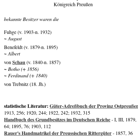
Königreich Preußen
bekannte Besitzer waren die
Fuhge (v. 1903-n. 1932)
~ August
Benefeldt (v. 1879-n. 1895)
~ Albert
Schau
von
(v. 1840-n. 1857)
~ Botho (+ 1856)
~ Ferdinand (+ 1840)
von Trebnitz (18. Jh.)
statistische Literatur:
Güter-Adreßbuch der Provinz Ostpreuße
1913, 256; 1920, 244; 1922, 242; 1932, 315
Handbuch des Grundbesitzes im Deutschen Reiche
- I, III, 1879,
64; 1895, 76; 1903, 112
Rauer's Handmatrikel der Preussischen Rittergüter
- 1857, 36