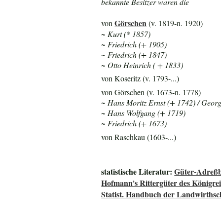
bekannte Besitzer waren die
Görschen
von
(v. 1819-n. 1920)
~ Kurt (* 1857)
~ Friedrich (+ 1905)
~ Friedrich (+ 1847)
~ Otto Heinrich ( + 1833)
von Koseritz (v. 1793-...)
von Görschen (v. 1673-n. 1778)
~ Hans Moritz Ernst (+ 1742) / Geor
~ Hans Wolfgang (+ 1719)
~ Friedrich (+ 1673)
von Raschkau (1603-...)
statistische Literatur:
Güter-Adreßb
Hofmann's Rittergüter des Königre
Statist. Handbuch der Landwirthsc