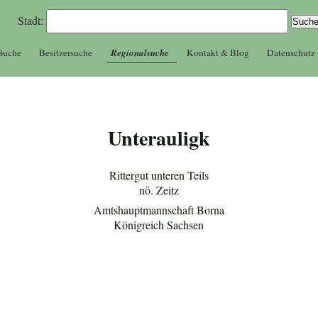
Stadt:
 Suche
Besitzersuche
Regionalsuche
Kontakt & Blog
Datenschutz
Unterauligk
Rittergut unteren Teils
nö. Zeitz
Amtshauptmannschaft Borna
Königreich Sachsen