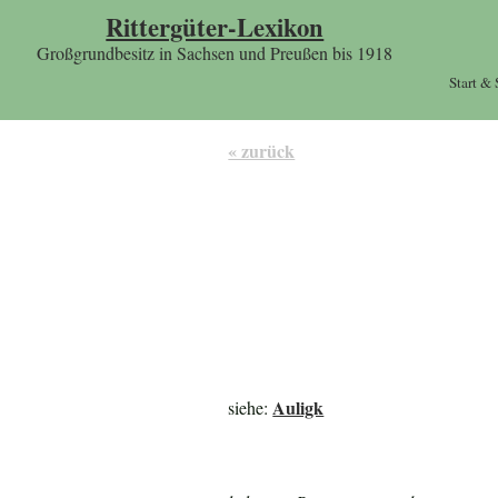
Rittergüter-Lexikon
Großgrundbesitz in Sachsen und Preußen bis 1918
Start &
« zurück
Auligk
siehe: