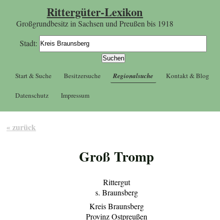
Rittergüter-Lexikon
Großgrundbesitz in Sachsen und Preußen bis 1918
Stadt:
Start & Suche
Besitzersuche
Regionalsuche
Kontakt & Blog
Datenschutz
Impressum
« zurück
Groß Tromp
Rittergut
s. Braunsberg
Kreis Braunsberg
Provinz Ostpreußen