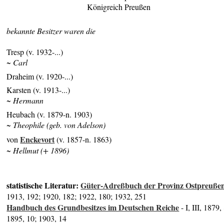
Königreich Preußen
bekannte Besitzer waren die
Tresp (v. 1932-...)
~ Carl
Draheim (v. 1920-...)
Karsten (v. 1913-...)
~ Hermann
Heubach (v. 1879-n. 1903)
~ Theophile (geb. von Adelson)
Enckevort
von
(v. 1857-n. 1863)
~ Hellmut (+ 1896)
statistische Literatur:
Güter-Adreßbuch der Provinz Ostpreuße
1913, 192; 1920, 182; 1922, 180; 1932, 251
Handbuch des Grundbesitzes im Deutschen Reiche
- I, III, 1879,
1895, 10; 1903, 14