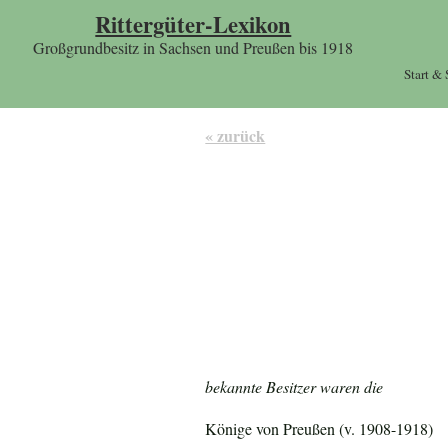
Rittergüter-Lexikon
Großgrundbesitz in Sachsen und Preußen bis 1918
Start &
« zurück
bekannte Besitzer waren die
Könige von Preußen (v. 1908-1918)