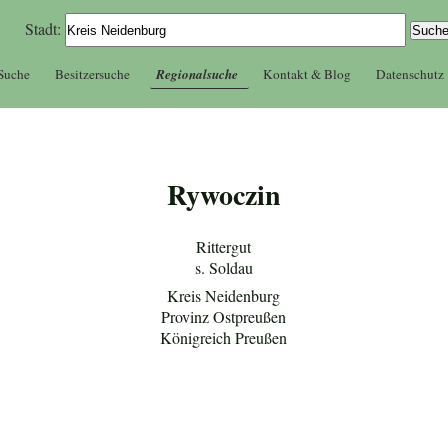
Stadt:
 Suche
Besitzersuche
Regionalsuche
Kontakt & Blog
Datenschutz
Rywoczin
Rittergut
s. Soldau
Kreis Neidenburg
Provinz Ostpreußen
Königreich Preußen