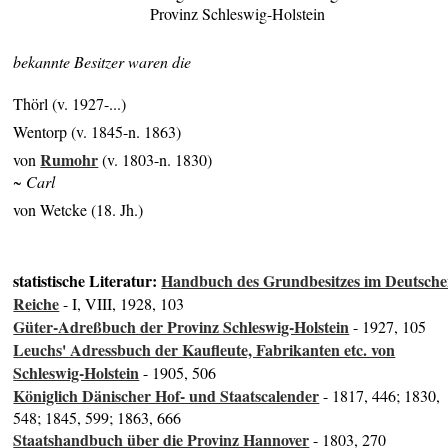
Provinz Schleswig-Holstein
bekannte Besitzer waren die
Thörl (v. 1927-...)
Wentorp (v. 1845-n. 1863)
Rumohr
von
(v. 1803-n. 1830)
~ Carl
von Wetcke (18. Jh.)
statistische Literatur:
Handbuch des Grundbesitzes im Deutsch
Reiche
- I, VIII, 1928, 103
Güter-Adreßbuch der Provinz Schleswig-Holstein
- 1927, 105
Leuchs' Adressbuch der Kaufleute, Fabrikanten etc. von
Schleswig-Holstein
- 1905, 506
Königlich Dänischer Hof- und Staatscalender
- 1817, 446; 1830,
548; 1845, 599; 1863, 666
Staatshandbuch über die Provinz Hannover
- 1803, 270