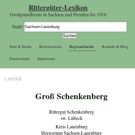
Rittergüter-Lexikon
Großgrundbesitz in Sachsen und Preußen bis 1918
Stadt:
Start & Suche
Besitzersuche
Regionalsuche
Kontakt & Blog
Datenschutz
Impressum
« zurück
Groß Schenkenberg
Rittergut Schenkenberg
sw. Lübeck
Kreis Lauenburg
Herzogtum Sachsen-Lauenburg