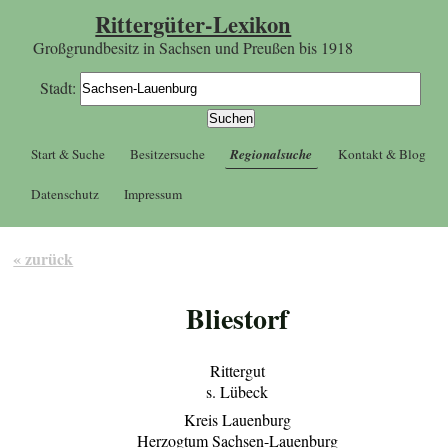
Rittergüter-Lexikon
Großgrundbesitz in Sachsen und Preußen bis 1918
Stadt:
Start & Suche
Besitzersuche
Regionalsuche
Kontakt & Blog
Datenschutz
Impressum
« zurück
Bliestorf
Rittergut
s. Lübeck
Kreis Lauenburg
Herzogtum Sachsen-Lauenburg