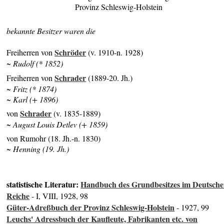
Provinz Schleswig-Holstein
bekannte Besitzer waren die
Schröder
Freiherren von
(v. 1910-n. 1928)
~ Rudolf (* 1852)
Schrader
Freiherren von
(1889-20. Jh.)
~ Fritz (* 1874)
~ Karl (+ 1896)
Schrader
von
(v. 1835-1889)
~ August Louis Detlev (+ 1859)
von Rumohr (18. Jh.-n. 1830)
~ Henning (19. Jh.)
statistische Literatur:
Handbuch des Grundbesitzes im Deutsch
Reiche
- I, VIII, 1928, 98
Güter-Adreßbuch der Provinz Schleswig-Holstein
- 1927, 99
Leuchs' Adressbuch der Kaufleute, Fabrikanten etc. von