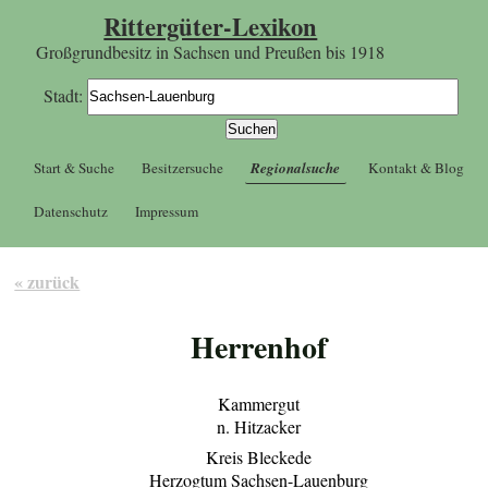
Rittergüter-Lexikon
Großgrundbesitz in Sachsen und Preußen bis 1918
Stadt:
Start & Suche
Besitzersuche
Regionalsuche
Kontakt & Blog
Datenschutz
Impressum
« zurück
Herrenhof
Kammergut
n. Hitzacker
Kreis Bleckede
Herzogtum Sachsen-Lauenburg