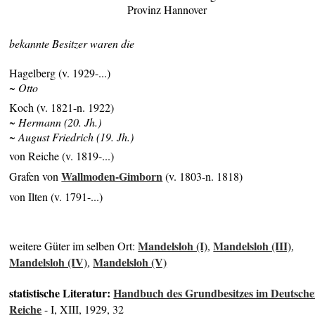
Provinz Hannover
bekannte Besitzer waren die
Hagelberg (v. 1929-...)
~ Otto
Koch (v. 1821-n. 1922)
~ Hermann (20. Jh.)
~ August Friedrich (19. Jh.)
von Reiche (v. 1819-...)
Wallmoden-Gimborn
Grafen von
(v. 1803-n. 1818)
von Ilten (v. 1791-...)
Mandelsloh (I)
Mandelsloh (III)
weitere Güter im selben Ort:
,
,
Mandelsloh (IV)
Mandelsloh (V)
,
statistische Literatur:
Handbuch des Grundbesitzes im Deutsch
Reiche
- I, XIII, 1929, 32