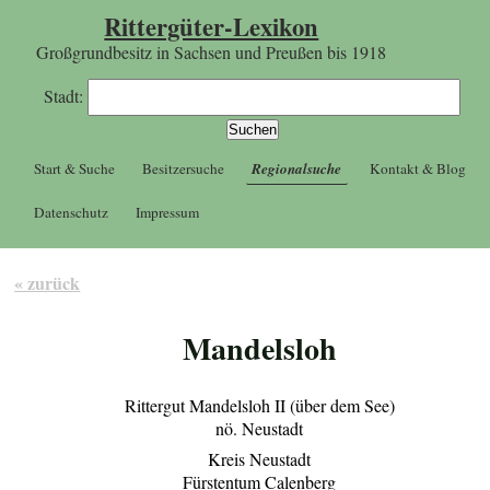
Rittergüter-Lexikon
Großgrundbesitz in Sachsen und Preußen bis 1918
Stadt:
Start & Suche
Besitzersuche
Regionalsuche
Kontakt & Blog
Datenschutz
Impressum
« zurück
Mandelsloh
Rittergut Mandelsloh II (über dem See)
nö. Neustadt
Kreis Neustadt
Fürstentum Calenberg