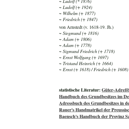
~ Ludolf (* 1876)
~ Ludolf (+ 1924)
~ Wilhelm (+ 1877)
~ Friedrich (+ 1847)
von Arnstedt (v. 1618-19. Jh.)
~ Siegmund (+ 1816)
~ Adam (+ 1806)
~ Adam (+ 1778)
~ Sigmund Friedrich (+ 1718)
~ Ernst Wolfgang (+ 1697)
~ Tristand Heinrich (+ 1664)
~ Ernst (+ 1618) / Friedrich (+ 1608)
statistische Literatur:
Güter-Adreßb
Handbuch des Grundbesitzes im De
Adressbuch des Grundbesitzes in d
Rauer's Handmatrikel der Preussisc
Baensch's Handbuch der Provinz S