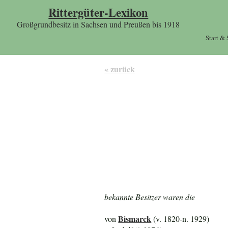
Rittergüter-Lexikon
Großgrundbesitz in Sachsen und Preußen bis 1918
Start &
« zurück
bekannte Besitzer waren die
Bismarck
von
(v. 1820-n. 1929)