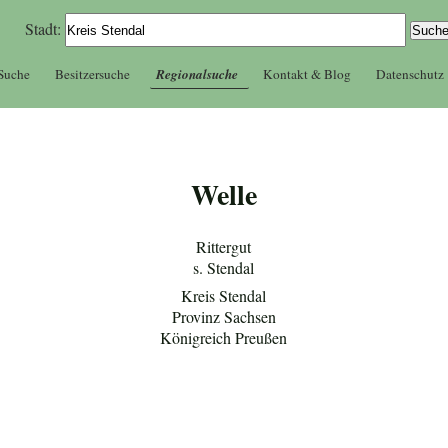
Stadt:
 Suche
Besitzersuche
Regionalsuche
Kontakt & Blog
Datenschutz
Welle
Rittergut
s. Stendal
Kreis Stendal
Provinz Sachsen
Königreich Preußen