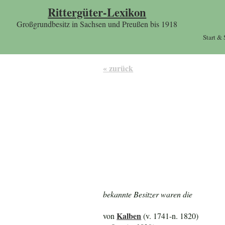
Rittergüter-Lexikon
Großgrundbesitz in Sachsen und Preußen bis 1918
Start &
« zurück
bekannte Besitzer waren die
Kalben
von
(v. 1741-n. 1820)