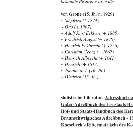
bekannte Besitzer waren die
Grone
von
(15. Jh.-n. 1929)
~ Siegfried (* 1874)
~ Otto (+ 1907)
~ Adolf Kurt Eckbert (+ 1885)
~ Friedrich August (+ 1840)
~ Henrich Eckbrecht (+ 1726)
~ Christian Georg (+ 1667)
~ Henrich Albrecht (+ 1641)
~ Henrich (+ 1617)
~ Johann d. J. (16. Jh.)
~ Diedrich (15. Jh.)
statistische Literatur:
Adressbuch v
Güter-Adreßbuch des Freistaats B
Hof- und Staats-Handbuch des He
Braunschweigisches Adreßbuch
- 1
Knesebeck's Rittermatrikeln des K