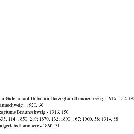
on Gütern und Höfen im Herzogtum Braunschweig
- 1915, 132; 19
raunschweig
- 1920, 66
rzogtums Braunschweig
- 1916, 158
833, 114; 1850, 219; 1870, 132; 1890, 167; 1900, 58; 1914, 88
önigreichs Hannover
- 1860, 71