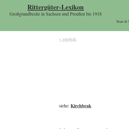
Rittergüter-Lexikon
Großgrundbesitz in Sachsen und Preußen bis 1918
Start &
« zurück
Kirchbrak
siehe: