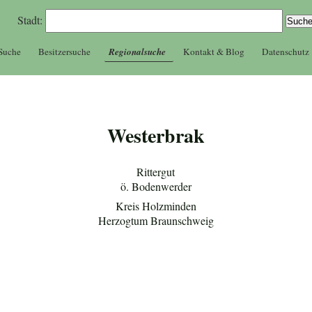
Stadt:
 Suche
Besitzersuche
Regionalsuche
Kontakt & Blog
Datenschutz
Westerbrak
Rittergut
ö. Bodenwerder
Kreis Holzminden
Herzogtum Braunschweig