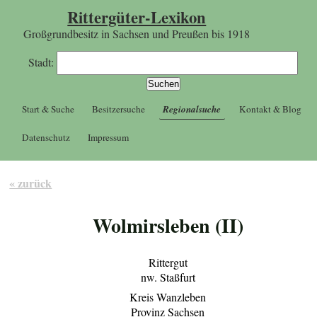
Rittergüter-Lexikon
Großgrundbesitz in Sachsen und Preußen bis 1918
Stadt:
Start & Suche
Besitzersuche
Regionalsuche
Kontakt & Blog
Datenschutz
Impressum
« zurück
Wolmirsleben (II)
Rittergut
nw. Staßfurt
Kreis Wanzleben
Provinz Sachsen