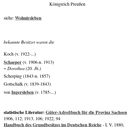
Königreich Preußen
Wolmirsleben
siehe:
bekannte Besitzer waren die
Koch (v. 1922-...)
Schaeper
(v. 1906-n. 1913)
~ Dorothea (20. Jh.)
Scherping (1843-n. 1857)
Gottschalk (v. 1839-1843)
Ingersleben
von
(v. 1785-...)
statistische Literatur:
Güter-Adreßbuch für die Provinz Sachse
1906, 112; 1913, 106; 1922, 94
Handbuch des Grundbesitzes im Deutschen Reiche
- I, V, 1880,