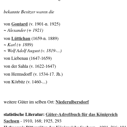
bekannte Besitzer waren die
Gontard
von
(v. 1901-n. 1925)
~ Alexander (+ 1921)
Lüttichau
von
(1659-n. 1889)
~ Karl (+ 1889)
~ Wolf Adolf August (v. 1819-...)
von Liebenau (1647-1659)
von der Sahla (v. 1622-1647)
von Hermsdorff (v. 1534-17. Jh.)
von Körbitz (v. 1460-...)
Niederulbersdorf
weitere Güter im selben Ort:
statistische Literatur:
Güter-Adreßbuch für das Königreich
Sachsen
- 1910, 168; 1925, 293