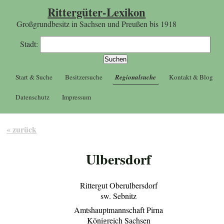
Rittergüter-Lexikon
Großgrundbesitz in Sachsen und Preußen bis 1918
Stadt:
Start & Suche
Besitzersuche
Regionalsuche
Kontakt & Blog
Datenschutz
Impressum
« zurück
Ulbersdorf
Rittergut Oberulbersdorf
sw. Sebnitz
Amtshauptmannschaft Pirna
Königreich Sachsen