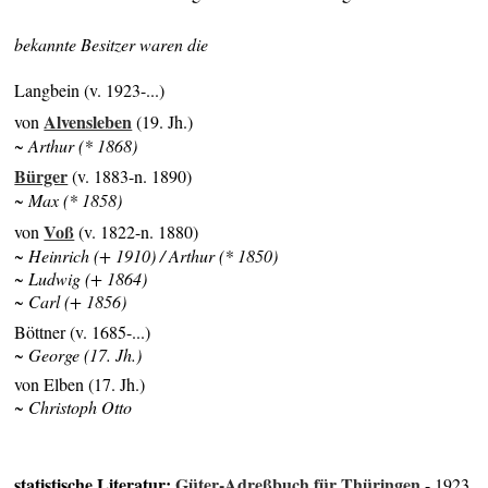
bekannte Besitzer waren die
Langbein (v. 1923-...)
Alvensleben
von
(19. Jh.)
~ Arthur (* 1868)
Bürger
(v. 1883-n. 1890)
~ Max (* 1858)
Voß
von
(v. 1822-n. 1880)
~ Heinrich (+ 1910) / Arthur (* 1850)
~ Ludwig (+ 1864)
~ Carl (+ 1856)
Böttner (v. 1685-...)
~ George (17. Jh.)
von Elben (17. Jh.)
~ Christoph Otto
statistische Literatur:
Güter-Adreßbuch für Thüringen
- 1923,