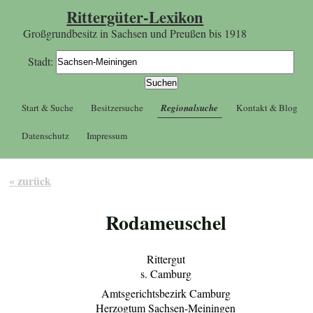
Rittergüter-Lexikon
Großgrundbesitz in Sachsen und Preußen bis 1918
Stadt:
Start & Suche
Besitzersuche
Regionalsuche
Kontakt & Blog
Datenschutz
Impressum
« zurück
Rodameuschel
Rittergut
s. Camburg
Amtsgerichtsbezirk Camburg
Herzogtum Sachsen-Meiningen