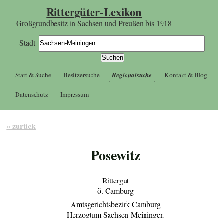
Rittergüter-Lexikon
Großgrundbesitz in Sachsen und Preußen bis 1918
Stadt:
Start & Suche
Besitzersuche
Regionalsuche
Kontakt & Blog
Datenschutz
Impressum
« zurück
Posewitz
Rittergut
ö. Camburg
Amtsgerichtsbezirk Camburg
Herzogtum Sachsen-Meiningen