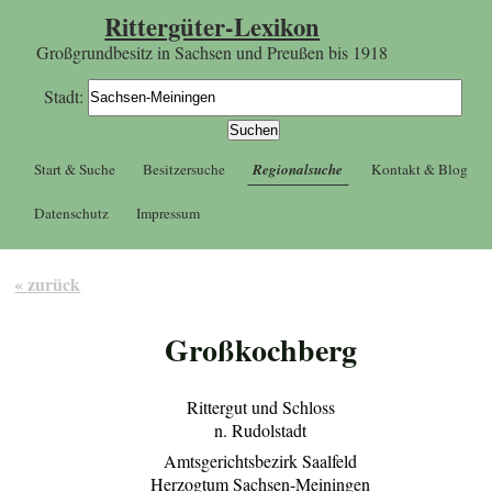
Rittergüter-Lexikon
Großgrundbesitz in Sachsen und Preußen bis 1918
Stadt:
Start & Suche
Besitzersuche
Regionalsuche
Kontakt & Blog
Datenschutz
Impressum
« zurück
Großkochberg
Rittergut und Schloss
n. Rudolstadt
Amtsgerichtsbezirk Saalfeld
Herzogtum Sachsen-Meiningen