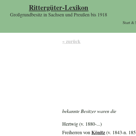
Rittergüter-Lexikon
Großgrundbesitz in Sachsen und Preußen bis 1918
Start &
« zurück
bekannte Besitzer waren die
Hertwig (v. 1880-...)
Könitz
Freiherren von
(v. 1843-n. 185