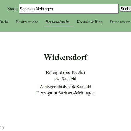
Stadt:
 Suche
Besitzersuche
Regionalsuche
Kontakt & Blog
Datenschutz
Wickersdorf
Rittergut (bis 19. Jh.)
sw. Saalfeld
Amtsgerichtsbezirk Saalfeld
Herzogtum Sachsen-Meiningen
1)