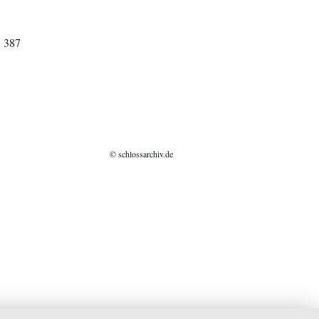
, 387
© schlossarchiv.de