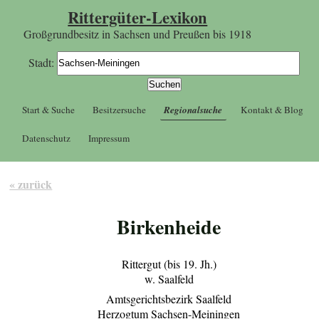
Rittergüter-Lexikon
Großgrundbesitz in Sachsen und Preußen bis 1918
Stadt:
Start & Suche
Besitzersuche
Regionalsuche
Kontakt & Blog
Datenschutz
Impressum
« zurück
Birkenheide
Rittergut (bis 19. Jh.)
w. Saalfeld
Amtsgerichtsbezirk Saalfeld
Herzogtum Sachsen-Meiningen