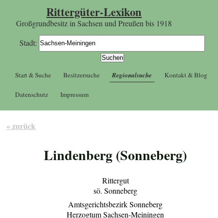
Rittergüter-Lexikon
Großgrundbesitz in Sachsen und Preußen bis 1918
Stadt:
Start & Suche
Besitzersuche
Regionalsuche
Kontakt & Blog
Datenschutz
Impressum
« zurück
Lindenberg (Sonneberg)
Rittergut
sö. Sonneberg
Amtsgerichtsbezirk Sonneberg
Herzogtum Sachsen-Meiningen