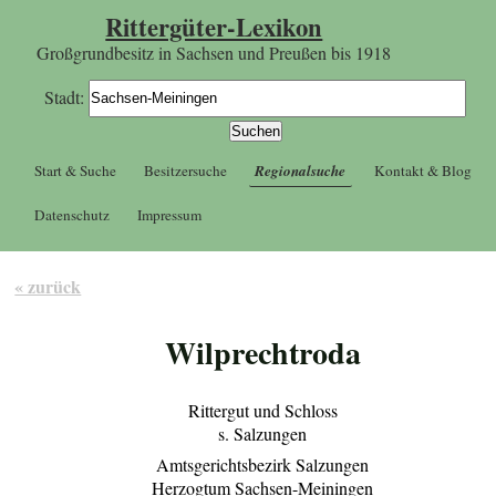
Rittergüter-Lexikon
Großgrundbesitz in Sachsen und Preußen bis 1918
Stadt:
Start & Suche
Besitzersuche
Regionalsuche
Kontakt & Blog
Datenschutz
Impressum
« zurück
Wilprechtroda
Rittergut und Schloss
s. Salzungen
Amtsgerichtsbezirk Salzungen
Herzogtum Sachsen-Meiningen