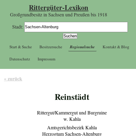
Rittergüter-Lexikon
Großgrundbesitz in Sachsen und Preußen bis 1918
Stadt:
Start & Suche
Besitzersuche
Regionalsuche
Kontakt & Blog
Datenschutz
Impressum
« zurück
Reinstädt
Rittergut/Kammergut und Burgruine
w. Kahla
Amtsgerichtsbezirk Kahla
Herzogtum Sachsen-Altenburg