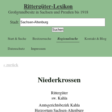
Rittergüter-Lexikon
Großgrundbesitz in Sachsen und Preußen bis 1918
Stadt:
Start & Suche
Besitzersuche
Regionalsuche
Kontakt & Blog
Datenschutz
Impressum
« zurück
Niederkrossen
Rittergüter
sw. Kahla
Amtsgerichtsbezirk Kahla
Herzogtum Sachsen-Altenburg