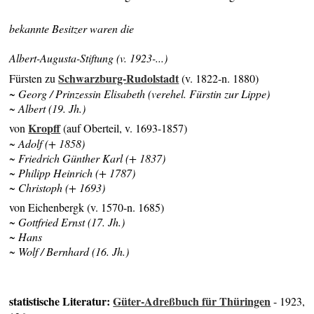
bekannte Besitzer waren die
Albert-Augusta-Stiftung (v. 1923-...)
Schwarzburg-Rudolstadt
Fürsten zu
(v. 1822-n. 1880)
~ Georg / Prinzessin Elisabeth (verehel. Fürstin zur Lippe)
~ Albert (19. Jh.)
Kropff
von
(auf Oberteil, v. 1693-1857)
~ Adolf (+ 1858)
~ Friedrich Günther Karl (+ 1837)
~ Philipp Heinrich (+ 1787)
~ Christoph (+ 1693)
von Eichenbergk (v. 1570-n. 1685)
~ Gottfried Ernst (17. Jh.)
~ Hans
~ Wolf / Bernhard (
16. Jh.)
statistische Literatur:
Güter-Adreßbuch für Thüringen
- 1923,