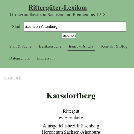
Rittergüter-Lexikon
Großgrundbesitz in Sachsen und Preußen bis 1918
Stadt:
Start & Suche
Besitzersuche
Regionalsuche
Kontakt & Blog
Datenschutz
Impressum
« zurück
Karsdorfberg
Rittergut
w. Eisenberg
Amtsgerichtsbezirk Eisenberg
Herzogtum Sachsen-Altenburg