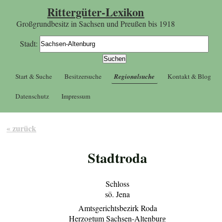
Rittergüter-Lexikon
Großgrundbesitz in Sachsen und Preußen bis 1918
Stadt:
Start & Suche
Besitzersuche
Regionalsuche
Kontakt & Blog
Datenschutz
Impressum
« zurück
Stadtroda
Schloss
sö. Jena
Amtsgerichtsbezirk Roda
Herzogtum Sachsen-Altenburg