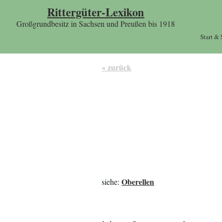
Rittergüter-Lexikon
Großgrundbesitz in Sachsen und Preußen bis 1918
Start &
« zurück
Oberellen
siehe: