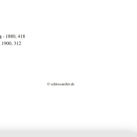
h
- 1880, 418
; 1900, 312
© schlossarchiv.de