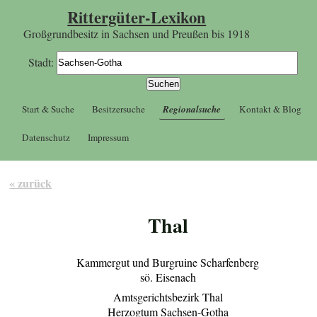
Rittergüter-Lexikon
Großgrundbesitz in Sachsen und Preußen bis 1918
Stadt:
Start & Suche
Besitzersuche
Regionalsuche
Kontakt & Blog
Datenschutz
Impressum
« zurück
Thal
Kammergut und Burgruine Scharfenberg
sö. Eisenach
Amtsgerichtsbezirk Thal
Herzogtum Sachsen-Gotha