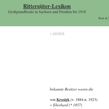
Rittergüter-Lexikon
Großgrundbesitz in Sachsen und Preußen bis 1918
Start &
« zurück
bekannte Besitzer waren die
Krosigk
von
(v. 1884-n. 1923)
~ Eberhard (* 1857)