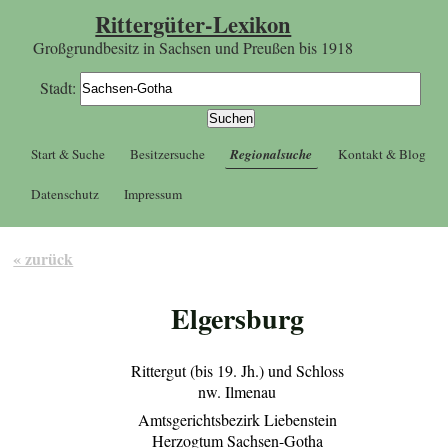
Rittergüter-Lexikon
Großgrundbesitz in Sachsen und Preußen bis 1918
Stadt:
Start & Suche
Besitzersuche
Regionalsuche
Kontakt & Blog
Datenschutz
Impressum
« zurück
Elgersburg
Rittergut (bis 19. Jh.) und Schloss
nw. Ilmenau
Amtsgerichtsbezirk Liebenstein
Herzogtum Sachsen-Gotha