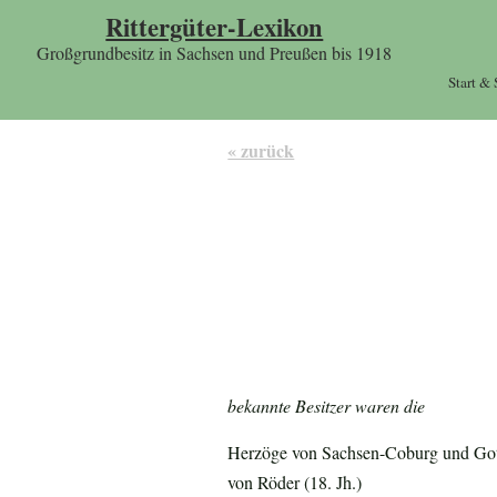
Rittergüter-Lexikon
Großgrundbesitz in Sachsen und Preußen bis 1918
Start &
« zurück
bekannte Besitzer waren die
Herzöge von Sachsen-Coburg und Goth
von Röder (18. Jh.)