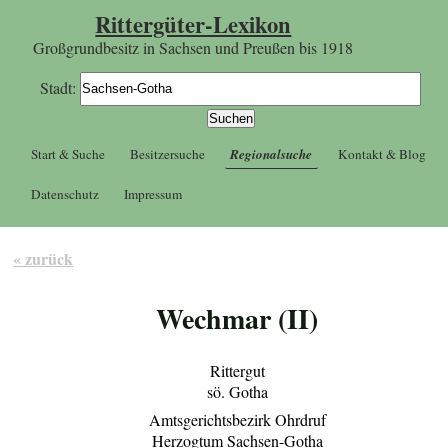
Rittergüter-Lexikon
Großgrundbesitz in Sachsen und Preußen bis 1918
Stadt:
Start & Suche
Besitzersuche
Regionalsuche
Kontakt & Blog
Datenschutz
Impressum
« zurück
Wechmar (II)
Rittergut
sö. Gotha
Amtsgerichtsbezirk Ohrdruf
Herzogtum Sachsen-Gotha