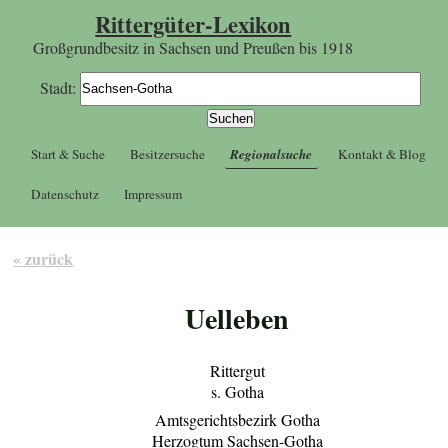
Rittergüter-Lexikon
Großgrundbesitz in Sachsen und Preußen bis 1918
Stadt:
Start & Suche
Besitzersuche
Regionalsuche
Kontakt & Blog
Datenschutz
Impressum
« zurück
Uelleben
Rittergut
s. Gotha
Amtsgerichtsbezirk Gotha
Herzogtum Sachsen-Gotha