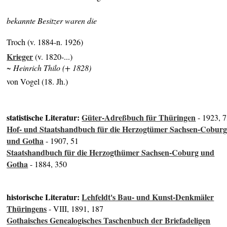
bekannte Besitzer waren die
Troch (v. 1884-n. 1926)
Krieger
(v. 1820-...)
~ Heinrich Thilo (+ 1828)
von Vogel (18. Jh.)
statistische Literatur:
Güter-Adreßbuch für Thüringen
- 1923, 
Hof- und Staatshandbuch für die Herzogtümer Sachsen-Cobur
und Gotha
- 1907, 51
Staatshandbuch für die Herzogthümer Sachsen-Coburg und
Gotha
- 1884, 350
historische Literatur:
Lehfeldt's Bau- und Kunst-Denkmäler
Thüringens
- VIII, 1891, 187
Gothaisches Genealogisches Taschenbuch der Briefadeligen