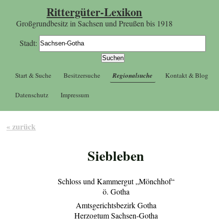
Rittergüter-Lexikon
Großgrundbesitz in Sachsen und Preußen bis 1918
Stadt:
Start & Suche
Besitzersuche
Regionalsuche
Kontakt & Blog
Datenschutz
Impressum
« zurück
Siebleben
Schloss und Kammergut „Mönchhof“
ö. Gotha
Amtsgerichtsbezirk Gotha
Herzogtum Sachsen-Gotha