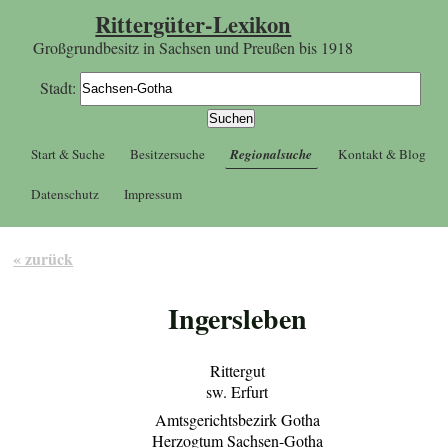
Rittergüter-Lexikon
Großgrundbesitz in Sachsen und Preußen bis 1918
Stadt:
Start & Suche
Besitzersuche
Regionalsuche
Kontakt & Blog
Datenschutz
Impressum
« zurück
Ingersleben
Rittergut
sw. Erfurt
Amtsgerichtsbezirk Gotha
Herzogtum Sachsen-Gotha